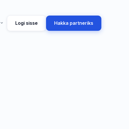
Logi sisse
Hakka partneriks
xpand_more