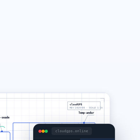
cloudGPS
REV 2026-08 · SCALE 1:24
Temp-andur
-seade
cloudgps.online