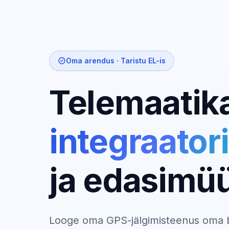
verified
Oma arendus · Taristu EL-is
Telemaatik
integraatori
ja edasimüü
Looge oma GPS-jälgimisteenus oma br