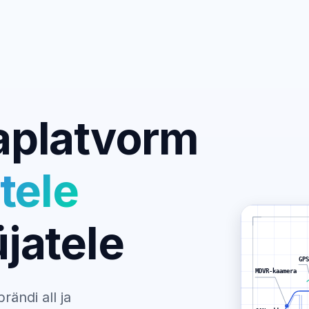
aplatvorm
tele
jatele
GPS
MDVR-kaamera
ändi all ja