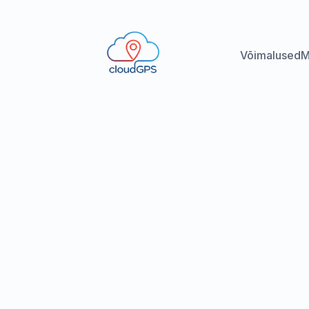
Võimalused
M