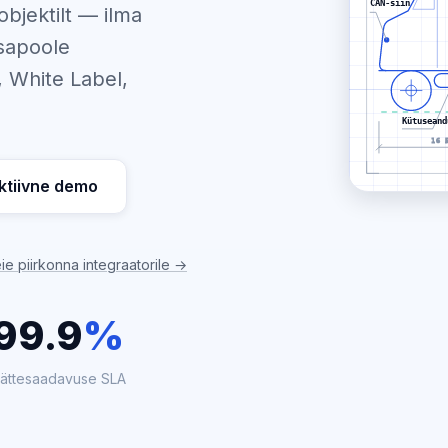
CAN-siin
objektilt — ilma
osapoole
, White Label,
Kütuseand
16 
ktiivne demo
ie piirkonna integraatorile →
99.9
%
ättesaadavuse SLA