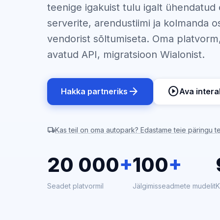
teenige igakuist tulu igalt ühendatud 
serverite, arendustiimi ja kolmanda 
vendorist sõltumiseta. Oma platvorm
avatud API, migratsioon Wialonist.
arrow_forward
play_circle
Hakka partneriks
Ava intera
local_shipping
Kas teil on oma autopark? Edastame teie päringu te
20 000
+
100
+
Seadet platvormil
Jälgimisseadmete mudelit
K