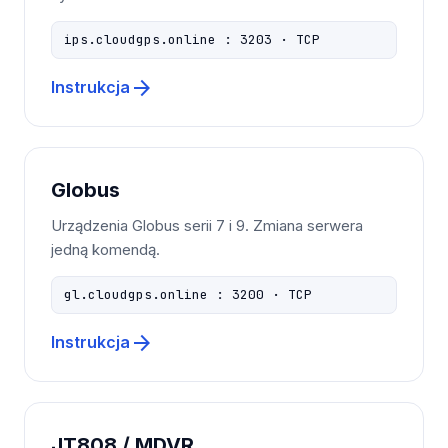
ips.cloudgps.online : 3203 · TCP
arrow_forward
Instrukcja
Globus
Urządzenia Globus serii 7 i 9. Zmiana serwera
jedną komendą.
gl.cloudgps.online : 3200 · TCP
arrow_forward
Instrukcja
JT808 / MDVR