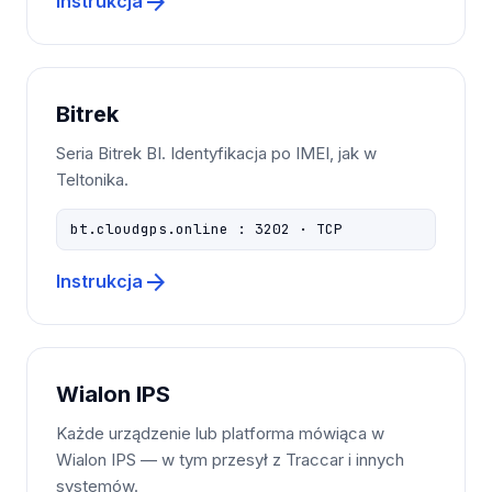
arrow_forward
Instrukcja
Bitrek
Seria Bitrek BI. Identyfikacja po IMEI, jak w
Teltonika.
bt.cloudgps.online : 3202 · TCP
arrow_forward
Instrukcja
Wialon IPS
Każde urządzenie lub platforma mówiąca w
Wialon IPS — w tym przesył z Traccar i innych
systemów.