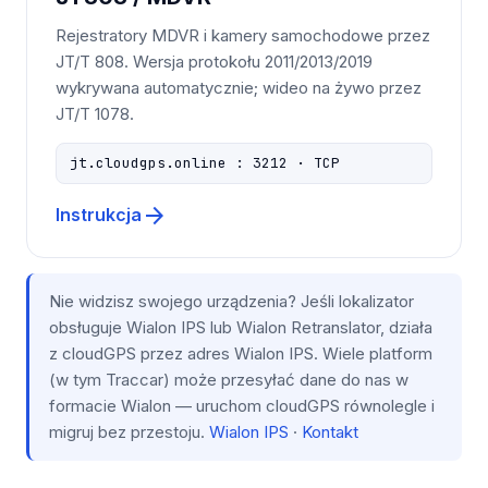
Rejestratory MDVR i kamery samochodowe przez
JT/T 808. Wersja protokołu 2011/2013/2019
wykrywana automatycznie; wideo na żywo przez
JT/T 1078.
jt.cloudgps.online : 3212 · TCP
arrow_forward
Instrukcja
Nie widzisz swojego urządzenia? Jeśli lokalizator
obsługuje Wialon IPS lub Wialon Retranslator, działa
z cloudGPS przez adres Wialon IPS. Wiele platform
(w tym Traccar) może przesyłać dane do nas w
formacie Wialon — uruchom cloudGPS równolegle i
migruj bez przestoju.
Wialon IPS
·
Kontakt