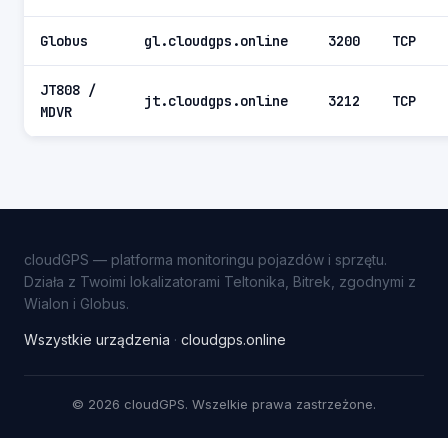
Globus
gl.cloudgps.online
3200
TCP
JT808 /
jt.cloudgps.online
3212
TCP
MDVR
cloudGPS — platforma monitoringu pojazdów i sprzętu.
Działa z Twoimi lokalizatorami Teltonika, Bitrek, zgodnymi z
Wialon i Globus.
Wszystkie urządzenia
·
cloudgps.online
© 2026 cloudGPS. Wszelkie prawa zastrzeżone.