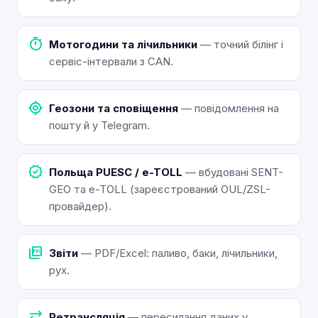
timer
Мотогодини та лічильники
— точний білінг і
сервіс-інтервали з CAN.
my_location
Геозони та сповіщення
— повідомлення на
пошту й у Telegram.
verified
Польща PUESC / e-TOLL
— вбудовані SENT-
GEO та e-TOLL (зареєстрований OUL/ZSL-
провайдер).
picture_as_pdf
Звіти
— PDF/Excel: паливо, баки, лічильники,
рух.
sync_alt
Ретрансляція
— пересилання даних у