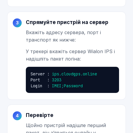
Спрямуйте пристрій на сервер
Вкажіть адресу сервера, порт і
транспорт як нижче:
У трекері вкажіть сервер Wialon IPS і
надішліть пакет логіна:
Server : 
ips.cloudgps.online
Port   : 
3203
Login  : 
IMEI;Password
Перевірте
Щойно пристрій надішле перший
пакет, він зʼявиться онлайн у