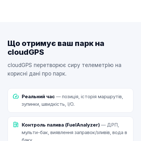
Що отримує ваш парк на
cloudGPS
cloudGPS перетворює сиру телеметрію на
корисні дані про парк.
speed
Реальний час
— позиція, історія маршрутів,
зупинки, швидкість, I/O.
local_gas_station
Контроль палива (FuelAnalyzer)
— ДРП,
мульти-бак, виявлення заправок/зливів, вода в
баку.