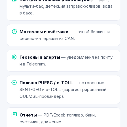
мульти-бак, детекция заправок/сливов, вода
в баке.
timer
Моточасы и счётчики
— точный биллинг и
сервис-интервалы из CAN.
my_location
Геозоны и алерты
— уведомления на почту
и в Telegram.
verified
Польша PUESC / e-TOLL
— встроенные
SENT-GEO и e-TOLL (зарегистрированный
OUL/ZSL-провайдер).
picture_as_pdf
Отчёты
— PDF/Excel: топливо, баки,
счётчики, движение.