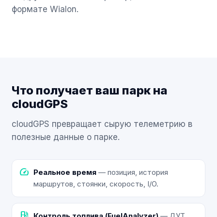
формате Wialon.
Что получает ваш парк на
cloudGPS
cloudGPS превращает сырую телеметрию в
полезные данные о парке.
speed
Реальное время
— позиция, история
маршрутов, стоянки, скорость, I/O.
local_gas_station
Контроль топлива (FuelAnalyzer)
— ДУТ,