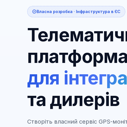
verified
Власна розробка · Інфраструктура в ЄС
Телематич
платформ
для інтегр
та дилерів
Створіть власний сервіс GPS-моні