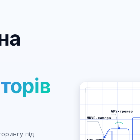
на
а
аторів
GPS-трекер
MDVR-камера
торингу під
CAN-шина