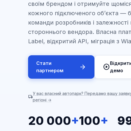
своїм брендом і отримуйте щоміся
кожного підключеного об’єкта — б
команди розробників і залежності 
стороннього вендора. Власна пла
Label, відкритий API, міграція з Wia
Стати
Відкрит
arrow_forward
play_circle
партнером
демо
У вас власний автопарк? Передамо вашу заявк
local_shipping
регіоні →
20 000
+
100
+
99