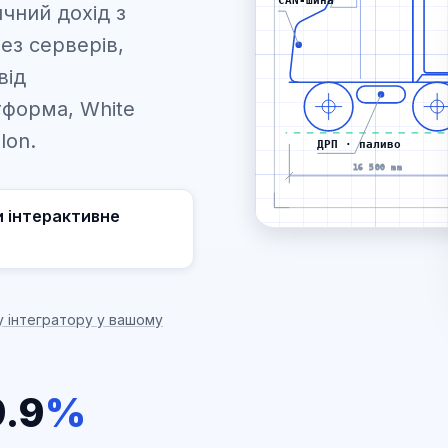
чний дохід з
ез серверів,
від
тформа, White
lon.
ДРП · паливо
16 500 mm
и інтерактивне
у інтегратору у вашому
.9
%