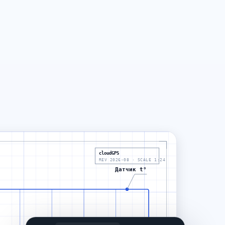
cloudGPS
REV 2026-08 · SCALE 1:24
Датчик t°